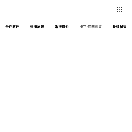
合作夥伴
婚禮周邊
婚禮攝影
捧花/花藝布置
新娘秘書