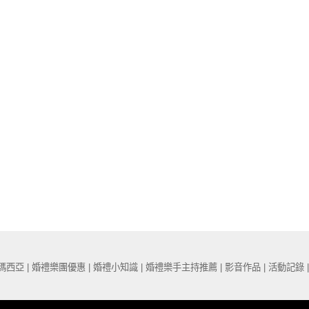
Password
*
Remember me
I need to register
|
Lost your password?
瑪西亞 | 婚禮樂團優惠 | 婚禮小知識 | 婚禮樂手主持推薦 | 影音作品 | 活動記錄 | 