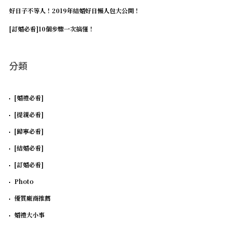
好日子不等人！2019年結婚好日懶人包大公開！
Password
*
[訂婚必看]10個步驟一次搞懂！
分類
Remember me
[婚禮必看]
[提親必看]
[歸寧必看]
[結婚必看]
[訂婚必看]
I need to register
|
Lost your password?
Photo
優質廠商推薦
婚禮大小事