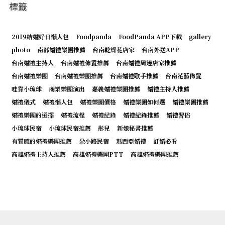
標籤
2019結婚好日懶人包
Foodpanda
FoodPanda APP下載
gallery
photo
南部婚禮樂團推薦
台南乾燥花店家
台南外送APP
台南婚禮主持人
台南婚禮佈置推薦
台南婚禮周邊店家推薦
台南婚禮樂團
台南婚禮樂團推薦
台南婚禮歌手推薦
台南花藝佈置
哇靠小琉球
商業樂團演出
嘉義婚禮樂團推薦
婚禮主持人推薦
婚禮儀式
婚禮懶人包
婚禮樂團價格
婚禮樂團如何選
婚禮樂團推薦
婚禮樂團的選擇
婚禮流程
婚禮紀錄
婚禮紀錄推薦
婚禮習俗
小琉球民宿
小琉球民宿推薦
彤兒
新娘秘書推薦
有質感的婚禮樂團推薦
朵小路民宿
瑪西亞婚禮
訂婚必看
高雄婚禮主持人推薦
高雄婚禮樂團PTT
高雄婚禮樂團推薦