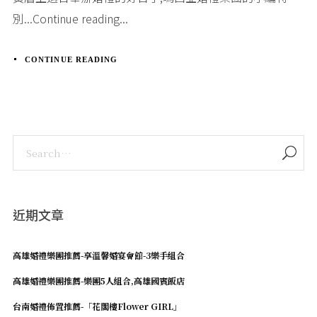
別...Continue reading...
CONTINUE READING
Login
近期文章
Username or email address
*
高雄婚禮樂團推薦-享溫馨婚宴會館-3樂手組合
高雄婚禮樂團推薦-樂團5人組合,高雄國賓飯店
台南婚禮佈置推薦-「花閣樓Flower GIRL」